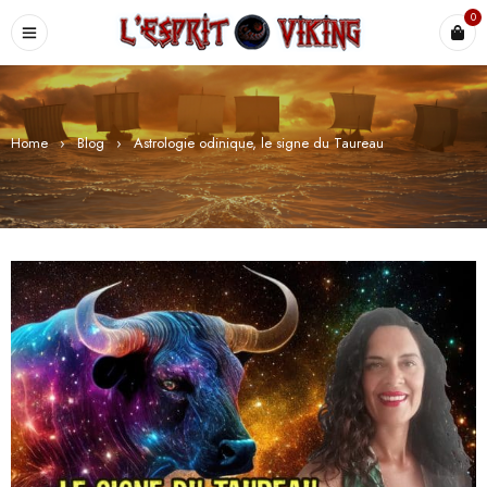
0
Home
›
Blog
›
Astrologie odinique, le signe du Taureau